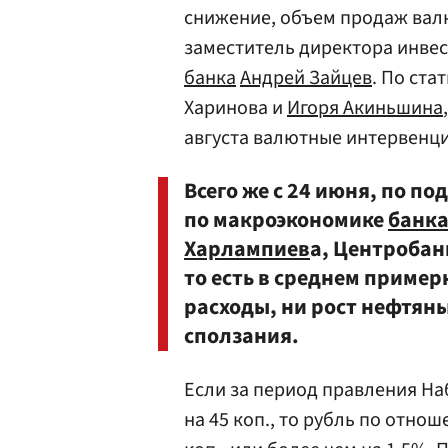
снижение, объем продаж валю
заместитель директора инве
банка
Андрей Зайцев
. По ст
Харинова и
Игоря Акиньшина
августа валютные интервенци
Всего же с 24 июня, по п
по макроэкономике
банка
Харлампиев
а, Центробан
то есть в среднем примерн
расходы, ни рост нефтяны
сползания.
Если за период правления Н
на 45 коп., то рубль по отно