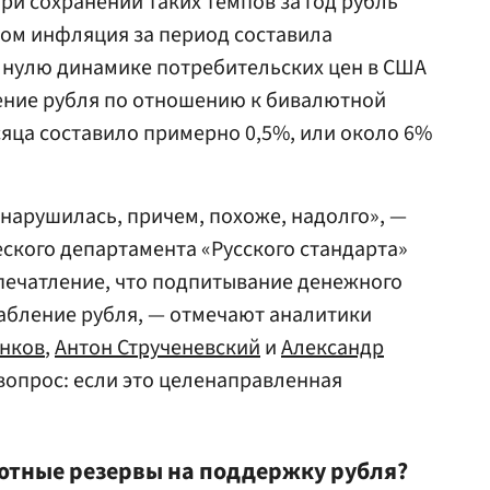
При сохранении таких темпов за год рубль
том инфляция за период составила
к нулю динамике потребительских цен в США
ление рубля по отношению к бивалютной
сяца составило примерно 0,5%, или около 6%
нарушилась, причем, похоже, надолго», —
ского департамента «Русского стандарта»
впечатление, что подпитывание денежного
абление рубля, — отмечают аналитики
енков
,
Антон Струченевский
и
Александр
 вопрос: если это целенаправленная
ютные резервы на поддержку рубля?