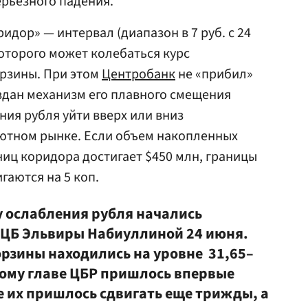
ерьезного падения.
дор» — интервал (диапазон в 7 руб. с 24
которого может колебаться курс
рзины. При этом
Центробанк
не «прибил»
здан механизм его плавного смещения
ния рубля уйти вверх или вниз
лютном рынке. Если объем накопленных
ниц коридора достигает $450 млн, границы
гаются на 5 коп.
у ослабления рубля начались
ы ЦБ Эльвиры Набиуллиной 24 июня.
орзины находились на уровне 31,65–
вому главе ЦБР пришлось впервые
е их пришлось сдвигать еще трижды, а