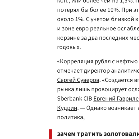
коп., или более чем на 1,5%. 
потерял бы более 10%. При э
около 1%. С учетом близкой 
и зоне евро реальное ослаб
корзине за два последних ме
годовых.
«Корреляция рубля с нефтью 
отмечает директор аналитиче
Сергей Суверов
. «Создается 
рынка лишь провоцирует осл
Sberbank CIB
Евгений Гаврил
Кудрин
. — Однако возникает
политика,
зачем тратить золотовал