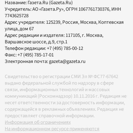
Название:
Газета.Ru
(Gazeta.Ru)
Учредитель:
АО «Газета.Ру»
, ОГРН 1067761730376, ИНН
7743625728
Адрес учредителя: 125239, Россия, Москва, Коптевская
улица, дом 67
Адрес редакции и издателя:
117105
, г.
Москва
,
Варшавское шоссе, д.9, стр.1
Телефон редакции:
+7 (495) 785-00-12
Факс:
+7 (495) 785-17-01
Электронная почта:
gazeta@gazeta.ru
Свидетельство о регистрации СМИ Эл № ФС77-67642
выдано федеральной службой по надзору в сфере
связи, информационных технологий и массовых
коммуникаций (Роскомнадзор) 10.11.2016 г. Редакция не
несет ответственности за достоверность информации,
содержащейся в рекламных объявлениях. Редакция не
предоставляет справочной информации.
Информация об ограничениях
На информационном ресурсе применяются