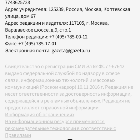
7743625728
Адрес учредителя: 125239, Россия, Москва, Коптевская
улица, дом 67
Адрес редакции и издателя:
117105
, г.
Москва
,
Варшавское шоссе, д.9, стр.1
Телефон редакции:
+7 (495) 785-00-12
Факс:
+7 (495) 785-17-01
Электронная почта:
gazeta@gazeta.ru
Свидетельство о регистрации СМИ Эл № ФС77-67642
выдано федеральной службой по надзору в сфере
связи, информационных технологий и массовых
коммуникаций (Роскомнадзор) 10.11.2016 г. Редакция не
несет ответственности за достоверность информации,
содержащейся в рекламных объявлениях. Редакция не
предоставляет справочной информации.
Информация об ограничениях
На информационном ресурсе применяются
рекомендательные технологии в соответствии с
Правилами