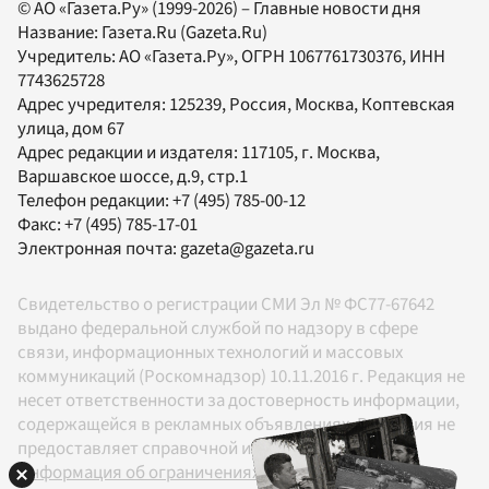
© АО «Газета.Ру» (1999-2026) – Главные новости дня
Название:
Газета.Ru
(Gazeta.Ru)
Учредитель:
АО «Газета.Ру»
, ОГРН 1067761730376, ИНН
7743625728
Адрес учредителя: 125239, Россия, Москва, Коптевская
улица, дом 67
Адрес редакции и издателя:
117105
, г.
Москва
,
Варшавское шоссе, д.9, стр.1
Телефон редакции:
+7 (495) 785-00-12
Факс:
+7 (495) 785-17-01
Электронная почта:
gazeta@gazeta.ru
Свидетельство о регистрации СМИ Эл № ФС77-67642
выдано федеральной службой по надзору в сфере
связи, информационных технологий и массовых
коммуникаций (Роскомнадзор) 10.11.2016 г. Редакция не
несет ответственности за достоверность информации,
содержащейся в рекламных объявлениях. Редакция не
предоставляет справочной информации.
Информация об ограничениях