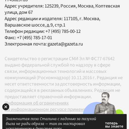
Адрес учредителя: 125239, Россия, Москва, Коптевская
улица, дом 67
Адрес редакции и издателя:
117105
, г.
Москва
,
Варшавское шоссе, д.9, стр.1
Телефон редакции:
+7 (495) 785-00-12
Факс:
+7 (495) 785-17-01
Электронная почта:
gazeta@gazeta.ru
Свидетельство о регистрации СМИ Эл № ФС77-67642
выдано федеральной службой по надзору в сфере
связи, информационных технологий и массовых
коммуникаций (Роскомнадзор) 10.11.2016 г. Редакция не
несет ответственности за достоверность информации,
содержащейся в рекламных объявлениях. Редакция не
предоставляет справочной информации.
Информация об ограничениях
На информационном ресурсе применяются
рекомендательные технологии в соответствии с
Знаменитая поза Сталина с ладонью за пазухой
Правилами
была не ради образа — так он маскировал
18+
искалеченную в детстве руку