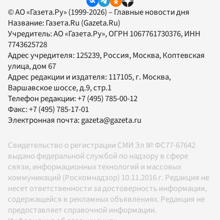
© АО «Газета.Ру» (1999-2026) – Главные новости дня
Название:
Газета.Ru
(Gazeta.Ru)
Учредитель:
АО «Газета.Ру»
, ОГРН 1067761730376, ИНН
7743625728
Адрес учредителя: 125239, Россия, Москва, Коптевская
улица, дом 67
Адрес редакции и издателя:
117105
, г.
Москва
,
Варшавское шоссе, д.9, стр.1
Телефон редакции:
+7 (495) 785-00-12
Факс:
+7 (495) 785-17-01
Электронная почта:
gazeta@gazeta.ru
Свидетельство о регистрации СМИ Эл № ФС77-67642
выдано федеральной службой по надзору в сфере
связи, информационных технологий и массовых
коммуникаций (Роскомнадзор) 10.11.2016 г. Редакция не
несет ответственности за достоверность информации,
содержащейся в рекламных объявлениях. Редакция не
предоставляет справочной информации.