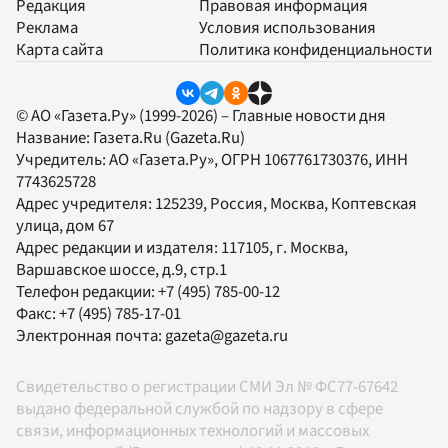
Редакция
Правовая информация
Реклама
Условия использования
Карта сайта
Политика конфиденциальности
© АО «Газета.Ру» (1999-2026) – Главные новости дня
Название:
Газета.Ru
(Gazeta.Ru)
Учредитель:
АО «Газета.Ру»
, ОГРН 1067761730376, ИНН
7743625728
Адрес учредителя: 125239, Россия, Москва, Коптевская
улица, дом 67
Адрес редакции и издателя:
117105
, г.
Москва
,
Варшавское шоссе, д.9, стр.1
Телефон редакции:
+7 (495) 785-00-12
Факс:
+7 (495) 785-17-01
Электронная почта:
gazeta@gazeta.ru
Свидетельство о регистрации СМИ Эл № ФС77-67642
выдано федеральной службой по надзору в сфере
связи, информационных технологий и массовых