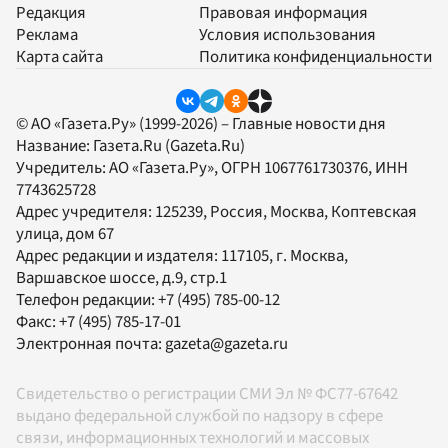
Редакция
Правовая информация
Реклама
Условия использования
Карта сайта
Политика конфиденциальности
© АО «Газета.Ру» (1999-2026) – Главные новости дня
Название:
Газета.Ru
(Gazeta.Ru)
Учредитель:
АО «Газета.Ру»
, ОГРН 1067761730376, ИНН
7743625728
Адрес учредителя: 125239, Россия, Москва, Коптевская
улица, дом 67
Адрес редакции и издателя:
117105
, г.
Москва
,
Варшавское шоссе, д.9, стр.1
Телефон редакции:
+7 (495) 785-00-12
Факс:
+7 (495) 785-17-01
Электронная почта:
gazeta@gazeta.ru
Свидетельство о регистрации СМИ Эл № ФС77-67642
выдано федеральной службой по надзору в сфере
связи, информационных технологий и массовых