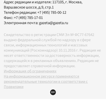
Адрес редакции и издателя:
117105
, г.
Москва
,
Варшавское шоссе, д.9, стр.1
Телефон редакции:
+7 (495) 785-00-12
Факс:
+7 (495) 785-17-01
Электронная почта:
gazeta@gazeta.ru
Свидетельство о регистрации СМИ Эл № ФС77-67642
выдано федеральной службой по надзору в сфере
связи, информационных технологий и массовых
коммуникаций (Роскомнадзор) 10.11.2016 г. Редакция не
несет ответственности за достоверность информации,
содержащейся в рекламных объявлениях. Редакция не
предоставляет справочной информации.
Информация об ограничениях
На информационном ресурсе применяются
рекомендательные технологии в соответствии с
Правилами
18+