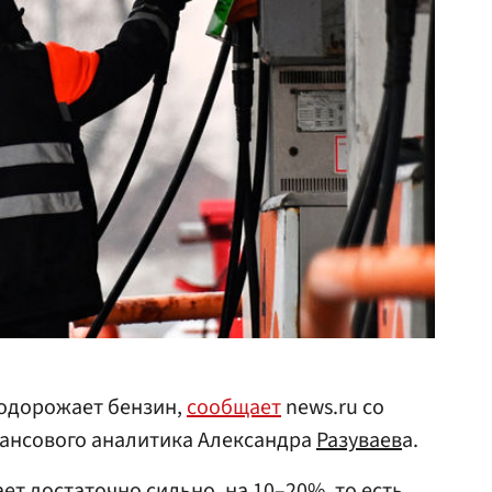
 подорожает бензин,
сообщает
news.ru со
нансового аналитика Александра
Разуваев
а.
ет достаточно сильно, на 10–20%, то есть