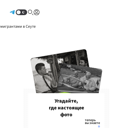
Авторизоваться
 мигрантами в Сеуте
Угадайте,
где настоящее
фото