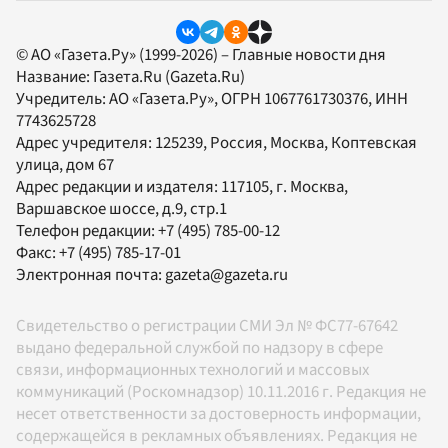
© АО «Газета.Ру» (1999-2026) – Главные новости дня
Название:
Газета.Ru
(Gazeta.Ru)
Учредитель:
АО «Газета.Ру»
, ОГРН 1067761730376, ИНН
7743625728
Адрес учредителя: 125239, Россия, Москва, Коптевская
улица, дом 67
Адрес редакции и издателя:
117105
, г.
Москва
,
Варшавское шоссе, д.9, стр.1
Телефон редакции:
+7 (495) 785-00-12
Факс:
+7 (495) 785-17-01
Электронная почта:
gazeta@gazeta.ru
Свидетельство о регистрации СМИ Эл № ФС77-67642
выдано федеральной службой по надзору в сфере
связи, информационных технологий и массовых
коммуникаций (Роскомнадзор) 10.11.2016 г. Редакция не
несет ответственности за достоверность информации,
содержащейся в рекламных объявлениях. Редакция не