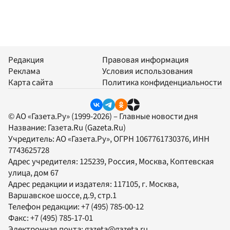
Редакция
Правовая информация
Реклама
Условия использования
Карта сайта
Политика конфиденциальности
© АО «Газета.Ру» (1999-2026) – Главные новости дня
Название:
Газета.Ru
(Gazeta.Ru)
Учредитель:
АО «Газета.Ру»
, ОГРН 1067761730376, ИНН
7743625728
Адрес учредителя: 125239, Россия, Москва, Коптевская
улица, дом 67
Адрес редакции и издателя:
117105
, г.
Москва
,
Варшавское шоссе, д.9, стр.1
Телефон редакции:
+7 (495) 785-00-12
Факс:
+7 (495) 785-17-01
Электронная почта:
gazeta@gazeta.ru