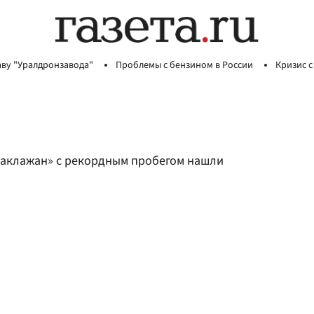
аву "Уралдронзавода"
Проблемы с бензином в России
Кризис с
«баклажан» с рекордным пробегом нашли