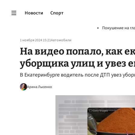
Новости
Спорт
Покушение на гл
1 ноября 2024 15:21
Автомобили
На видео попало, как 
уборщика улиц и увез е
В Екатеринбурге водитель после ДТП увез убо
Арина Лысенко