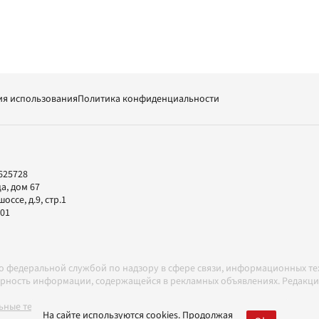
ия использования
Политика конфиденциальности
625728
а, дом 67
ссе, д.9, стр.1
-01
но федеральной службой по надзору в сфере связи, информационных т
товерность информации, содержащейся в рекламных объявлениях. Редак
ные технологии в соответствии с Правилами
На сайте используются cookies. Продолжая