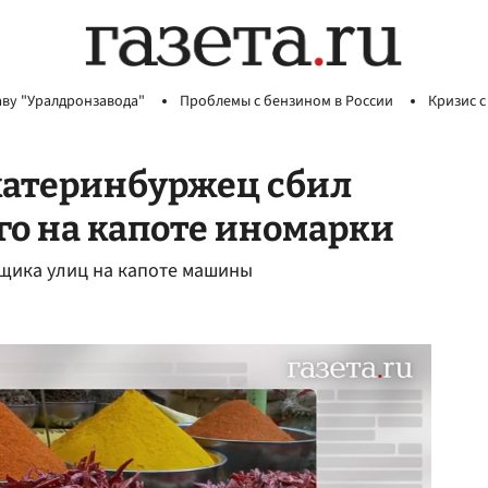
аву "Уралдронзавода"
Проблемы с бензином в России
Кризис с
екатеринбуржец сбил
го на капоте иномарки
рщика улиц на капоте машины