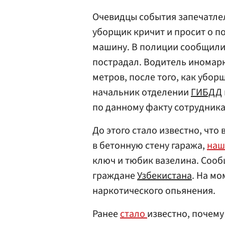
Очевидцы события запечатлел
уборщик кричит и просит о п
машину. В полиции сообщили,
пострадал. Водитель иномарк
метров, после того, как убор
начальник отделении
ГИБДД
по данному факту сотрудник
До этого стало известно, что
в бетонную стену гаража,
на
ключ и тюбик вазелина. Сообщ
граждане
Узбекистана
. На м
наркотического опьянения.
Ранее
стало
известно, почем