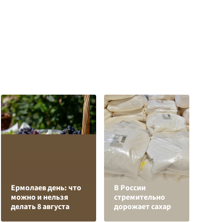
О
Ермолаев день: что
В России
о
можно и нельзя
стремительно
п
делать 8 августа
дорожает сахар
О