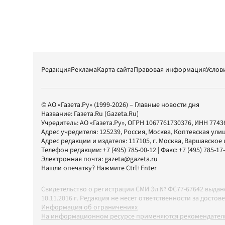
Редакция
Реклама
Карта сайта
Правовая информация
Услов
© АО «Газета.Ру» (1999-2026) – Главные новости дня
Название:
Газета.Ru
(Gazeta.Ru)
Учредитель:
АО «Газета.Ру»
, ОГРН 1067761730376, ИНН 7743
Адрес учредителя: 125239, Россия, Москва, Коптевская улиц
Адрес редакции и издателя:
117105
, г.
Москва
,
Варшавское шо
Телефон редакции:
+7 (495) 785-00-12
| Факс:
+7 (495) 785-17
Электронная почта:
gazeta@gazeta.ru
Нашли опечатку? Нажмите Ctrl+Enter
Свидетельство о регистрации СМИ Эл № ФС77-67642 выда
10.11.2016 г. Редакция не несет ответственности за дос
Информация об ограничениях
На информационном ресурсе применяются рекомендатель