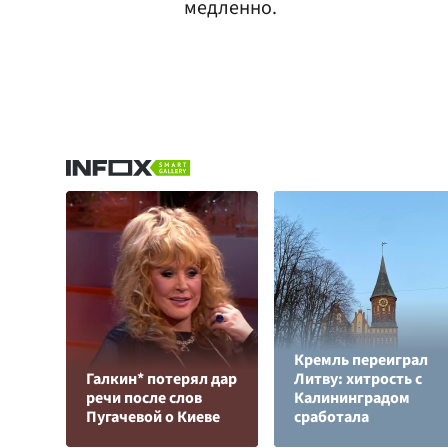
медленно.
Кремль переиграл
Галкин* потерял дар
Литву: хитрость с
речи после слов
Калининградом
Пугачевой о Киеве
сработала