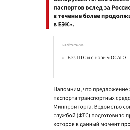
паспортов вслед за Росси
в течение более продолж
в ЕЭК».
Читайте также
Без ПТС и с новым ОСАГО
Напомним, что предложение 
паспорта транспортных сред
Минпромторга
. Ведомство с
службой
(ФТС) подготовило п
которое в данный момент пр