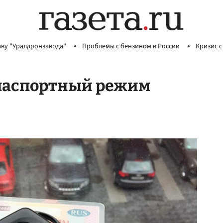
аву "Уралдронзавода"
Проблемы с бензином в России
Кризис с
паспортный режим