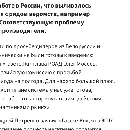
боте в России, что выливалось
я с рядом ведомств, например
 Соответствующую проблему
производители.
и по просьбе дилеров из Белоруссии и
ехнически не были готовы к введению
 «Газете.Ru» глава РОАД
Олег Мосеев
. —
разийскую комиссию с просьбой
иода на полгода. Для нас это большой плюс.
ском плане система у нас уже готова,
ы отработать алгоритмы взаимодействия
частниками рынка».
Андрей
Петренко
заявил «Газете.Ru», что ЭПТС
ягивание процесса негативно отразится