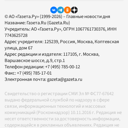
© АО «Газета.Ру» (1999-2026) – Главные новости дня
Название:
Газета.Ru
(Gazeta.Ru)
Учредитель:
АО «Газета.Ру»
, ОГРН 1067761730376, ИНН
7743625728
Адрес учредителя: 125239, Россия, Москва, Коптевская
улица, дом 67
Адрес редакции и издателя:
117105
, г.
Москва
,
Варшавское шоссе, д.9, стр.1
Телефон редакции:
+7 (495) 785-00-12
Факс:
+7 (495) 785-17-01
Электронная почта:
gazeta@gazeta.ru
Свидетельство о регистрации СМИ Эл № ФС77-67642
выдано федеральной службой по надзору в сфере
связи, информационных технологий и массовых
коммуникаций (Роскомнадзор) 10.11.2016 г. Редакция не
несет ответственности за достоверность информации,
содержащейся в рекламных объявлениях. Редакция не