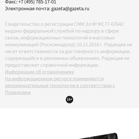
Факс:
+7 (495) 785-17-01
Электронная почта:
gazeta@gazeta.ru
Свидетельство о регистрации СМИ Эл № ФС77-67642
выдано федеральной службой по надзору в сфере
связи, информационных технологий и массовых
коммуникаций (Роскомнадзор) 10.11.2016 г. Редакция не
несет ответственности за достоверность информации,
содержащейся в рекламных объявлениях. Редакция не
предоставляет справочной информации.
Информация об ограничениях
На информационном ресурсе применяются
рекомендательные технологии в соответствии с
Правилами
18+