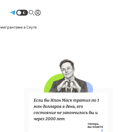
Авторизоваться
 мигрантами в Сеуте
Если бы Илон Маск тратил по 1
млн долларов в день, его
состояние не закончилось бы и
через 2000 лет