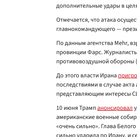
дополнительные удары в целя
Отмечается, что атака осущес
главнокомандующего — през
По данным агентства Mehr, в
провинции Фарс. Журналисты
противовоздушной обороны (
До этого власти Ирана
пригр
последствиями в случае акта 
представляющим интересы С
10 июня Трамп
анонсировал
у
американские военные собир
«очень сильно». Глава Белог
сильно ударила по Ирану, и с