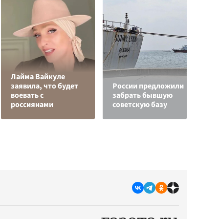
Лайма Вайкуле
заявила, что будет
России предложили
Я
воевать с
забрать бывшую
д
россиянами
советскую базу
о