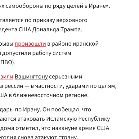
х самообороны по ряду целей в Иране».
твляется по приказу верховного
идента США
Дональда Трампа
.
зрывы
произошли
в районе иранской
 допустили работу систем
ПВО).
озили
Вашингтону
серьезными
агрессии — в частности, ударами по целям,
ША в ближневосточном регионе.
дары по Ирану. Он пообещал, что
аются атаковать Исламскую Республику
о дома отметил, что накануне армия США
егодня снова атакуют страну.