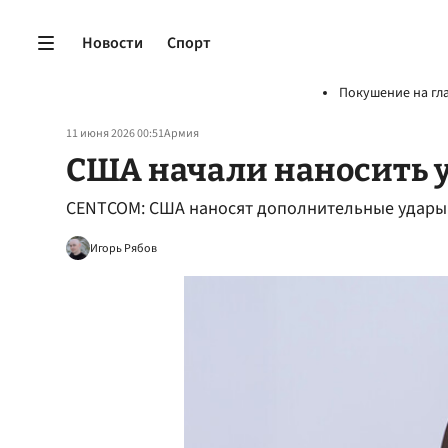
Новости
Спорт
Покушение на гл
11 июня 2026 00:51
Армия
США начали наносить 
CENTCOM: США наносят дополнительные удары
Игорь Рябов