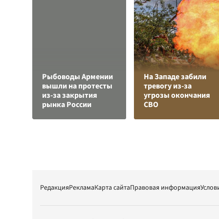
Рыбоводы Армении
На Западе забили
вышли на протесты
тревогу из-за
из-за закрытия
угрозы окончания
рынка России
СВО
Редакция
Реклама
Карта сайта
Правовая информация
Услов