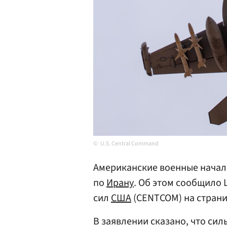
U.S. Central Command
Американские военные начал
по
Ирану
. Об этом сообщило
сил
США
(CENTCOM) на страниц
В заявлении сказано, что сил