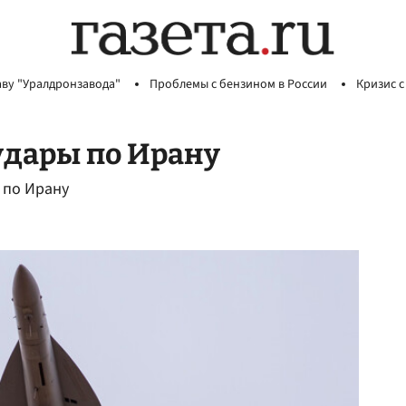
аву "Уралдронзавода"
Проблемы с бензином в России
Кризис с
удары по Ирану
 по Ирану