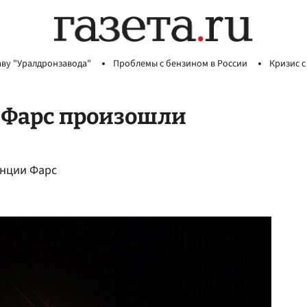
аву "Уралдронзавода"
Проблемы с бензином в России
Кризис с
 Фарс произошли
инции Фарс