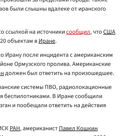
ывов были слышны вдалеке от иранского
 со ссылкой на источники
сообщил
, что
США
 20 объектам в
Иране
.
о Ирану после инцидента с американским
айоне Ормузского пролива. Американские
он
должен был ответить на произошедшее.
анские системы ПВО, радиолокационные
ия беспилотниками. В Иране сообщили
зган и пообещали ответить на действия
 ИСК
РАН
, американист
Павел Кошкин