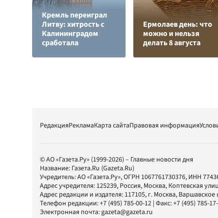
Кремль переиграл
Литву: хитрость с
Ермолаев день: что
Калининградом
можно и нельзя
сработала
делать 8 августа
Редакция
Реклама
Карта сайта
Правовая информация
Услов
© АО «Газета.Ру» (1999-2026) – Главные новости дня
Название:
Газета.Ru
(Gazeta.Ru)
Учредитель:
АО «Газета.Ру»
, ОГРН 1067761730376, ИНН 7743
Адрес учредителя: 125239, Россия, Москва, Коптевская улиц
Адрес редакции и издателя:
117105
, г.
Москва
,
Варшавское шо
Телефон редакции:
+7 (495) 785-00-12
| Факс:
+7 (495) 785-17
Электронная почта:
gazeta@gazeta.ru