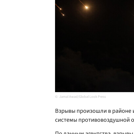
Jamal Awad/Global Look Press
Взрывы произошли в районе 
системы противовоздушной о
По данным агентства, взрывы