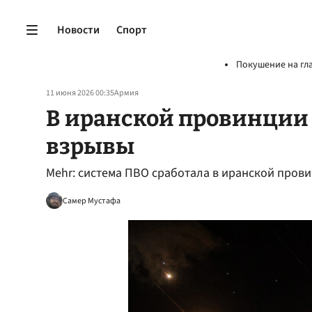
Новости
Спорт
Покушение на гл
11 июня 2026 00:35
Армия
В иранской провинции
взрывы
Mehr: система ПВО сработала в иранской пров
Самер Мустафа