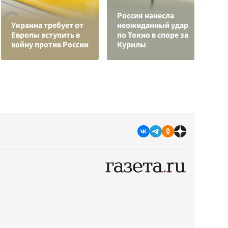
Россия нанесла
О
Украина требует от
неожиданный удар
р
Европы вступить в
по Токио в споре за
"
войну против России
Курилы
с