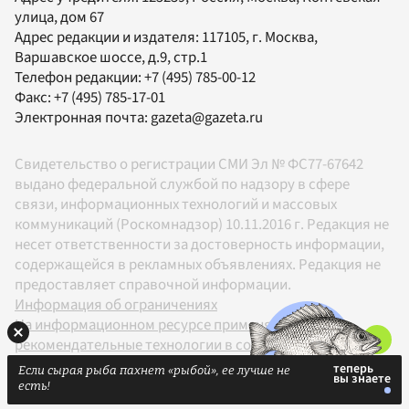
улица, дом 67
Адрес редакции и издателя:
117105
, г.
Москва
,
Варшавское шоссе, д.9, стр.1
Телефон редакции:
+7 (495) 785-00-12
Факс:
+7 (495) 785-17-01
Электронная почта:
gazeta@gazeta.ru
Свидетельство о регистрации СМИ Эл № ФС77-67642
выдано федеральной службой по надзору в сфере
связи, информационных технологий и массовых
коммуникаций (Роскомнадзор) 10.11.2016 г. Редакция не
несет ответственности за достоверность информации,
содержащейся в рекламных объявлениях. Редакция не
предоставляет справочной информации.
Информация об ограничениях
На информационном ресурсе применяются
рекомендательные технологии в соответствии с
Правилами
Если сырая рыба пахнет «рыбой», ее лучше не
18+
есть!