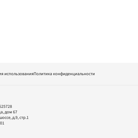
ия использования
Политика конфиденциальности
625728
а, дом 67
ссе, д.9, стр.1
-01