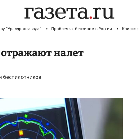
аву "Уралдронзавода"
Проблемы с бензином в России
Кризис с
 отражают налет
ки беспилотников