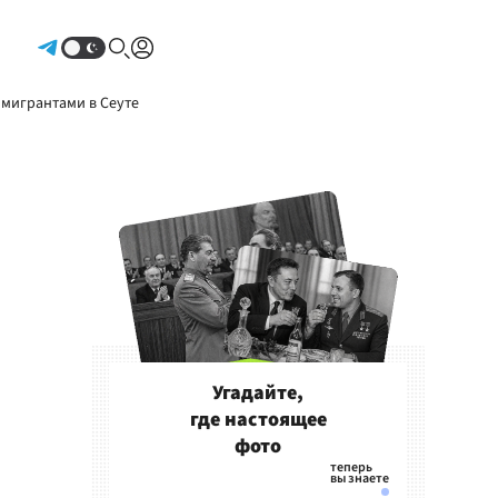
Авторизоваться
 мигрантами в Сеуте
Угадайте,
где настоящее
фото