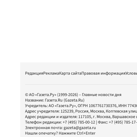
Редакция
Реклама
Карта сайта
Правовая информация
Услов
© АО «Газета.Ру» (1999-2026) – Главные новости дня
Название:
Газета.Ru
(Gazeta.Ru)
Учредитель:
АО «Газета.Ру»
, ОГРН 1067761730376, ИНН 7743
Адрес учредителя: 125239, Россия, Москва, Коптевская улиц
Адрес редакции и издателя:
117105
, г.
Москва
,
Варшавское шо
Телефон редакции:
+7 (495) 785-00-12
| Факс:
+7 (495) 785-17
Электронная почта:
gazeta@gazeta.ru
Нашли опечатку? Нажмите Ctrl+Enter