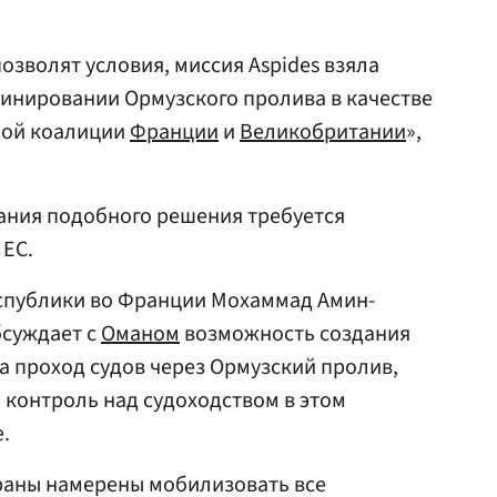
позволят условия, миссия Aspides взяла
минировании Ормузского пролива в качестве
ной коалиции
Франции
и
Великобритании
»,
вания подобного решения требуется
 ЕС.
еспублики во Франции Мохаммад Амин-
суждает с
Оманом
возможность создания
а проход судов через Ормузский пролив,
контроль над судоходством в этом
.
траны намерены мобилизовать все