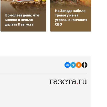
На Западе забили
Л
Ермолаев день: что
тревогу из-за
з
можно и нельзя
угрозы окончания
в
делать 8 августа
СВО
р