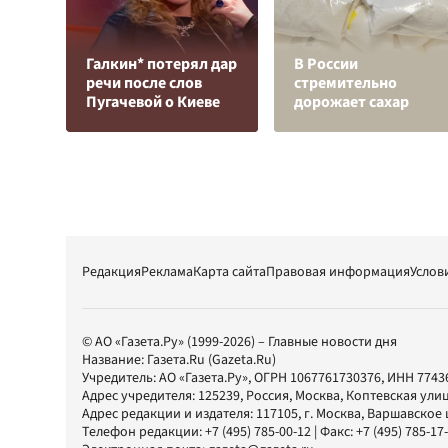
Галкин* потерял дар
В России
речи после слов
стремительно
Пугачевой о Киеве
дорожает сахар
Редакция
Реклама
Карта сайта
Правовая информация
Услов
© АО «Газета.Ру» (1999-2026) – Главные новости дня
Название:
Газета.Ru
(Gazeta.Ru)
Учредитель:
АО «Газета.Ру»
, ОГРН 1067761730376, ИНН 7743
Адрес учредителя: 125239, Россия, Москва, Коптевская улиц
Адрес редакции и издателя:
117105
, г.
Москва
,
Варшавское шо
Телефон редакции:
+7 (495) 785-00-12
| Факс:
+7 (495) 785-17