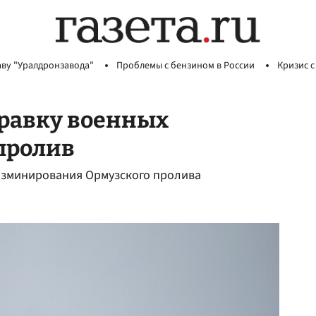
аву "Уралдронзавода"
Проблемы с бензином в России
Кризис с
правку военных
пролив
разминирования Ормузского пролива