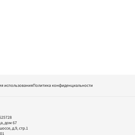
ия использования
Политика конфиденциальности
625728
а, дом 67
ссе, д.9, стр.1
-01