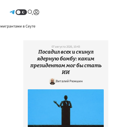
Авторизоваться
 мигрантами в Сеуте
07 августа 2026, 10:43
Посадил всех и скинул
ядерную бомбу: каким
президентом мог бы стать
ИИ
Виталий Рюмшин