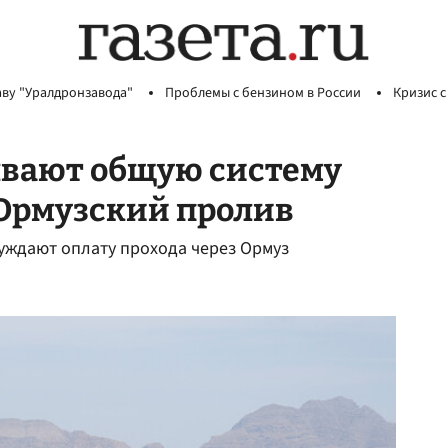
аву "Уралдронзавода"
Проблемы с бензином в России
Кризис с
ывают общую систему
 Ормузский пролив
суждают оплату прохода через Ормуз