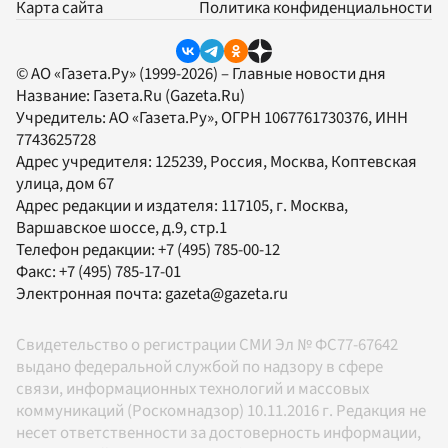
Карта сайта
Политика конфиденциальности
© АО «Газета.Ру» (1999-2026) – Главные новости дня
Название:
Газета.Ru
(Gazeta.Ru)
Учредитель:
АО «Газета.Ру»
, ОГРН 1067761730376, ИНН
7743625728
Адрес учредителя: 125239, Россия, Москва, Коптевская
улица, дом 67
Адрес редакции и издателя:
117105
, г.
Москва
,
Варшавское шоссе, д.9, стр.1
Телефон редакции:
+7 (495) 785-00-12
Факс:
+7 (495) 785-17-01
Электронная почта:
gazeta@gazeta.ru
Свидетельство о регистрации СМИ Эл № ФС77-67642
выдано федеральной службой по надзору в сфере
связи, информационных технологий и массовых
коммуникаций (Роскомнадзор) 10.11.2016 г. Редакция не
несет ответственности за достоверность информации,