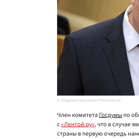
Владимир Федоренко/РИА Новости
Член комитета
Госдумы
по об
с
«Лентой.ру»
, что в случае 
страны в первую очередь нан