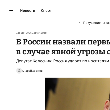
Новости
Спорт
Покушение на гл
1 июня 2026 15:45
Армия
В России назвали перв
в случае явной угрозы 
Депутат Колесник: Россия ударит по носителям
Андрей Хромов