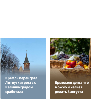
Кремль переиграл
Н
Литву: хитрость с
Ермолаев день: что
т
Калининградом
можно и нельзя
у
сработала
делать 8 августа
С