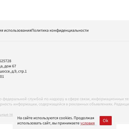
ия использования
Политика конфиденциальности
625728
а, дом 67
ссе, д.9, стр.1
-01
но федеральной службой по надзору в сфере связи, информационных т
товерность информации, содержащейся в рекламных объявлениях. Редак
ные технологии в соответствии с Правилами
На сайте используются cookies. Продолжая
Ok
использовать сайт, вы принимаете
условия