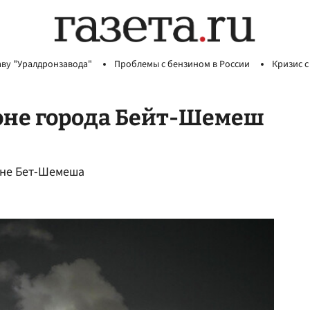
аву "Уралдронзавода"
Проблемы с бензином в России
Кризис с
оне города Бейт-Шемеш
йоне Бет-Шемеша