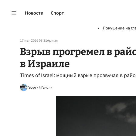
Новости
Спорт
Покушение на гл
17 мая 2026 03:31
Армия
Взрыв прогремел в рай
в Израиле
Times of Israel: мощный взрыв прозвучал в ра
Георгий Галоян