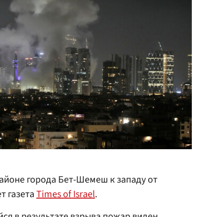
айоне города Бет-Шемеш к западу от
ет газета
Times of Israel
.
ся в результате взрыва пожар виден