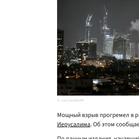
Leo Correa/AP
Мощный взрыв прогремел в р
Иерусалима
. Об этом сообща
По данным издания, начавший