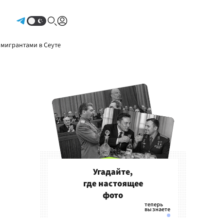
Авторизоваться
 мигрантами в Сеуте
Угадайте,
где настоящее
фото