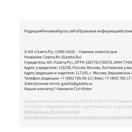
Редакция
Реклама
Карта сайта
Правовая информация
Услов
© АО «Газета.Ру» (1999-2026) – Главные новости дня
Название:
Газета.Ru
(Gazeta.Ru)
Учредитель:
АО «Газета.Ру»
, ОГРН 1067761730376, ИНН 7743
Адрес учредителя: 125239, Россия, Москва, Коптевская улиц
Адрес редакции и издателя:
117105
, г.
Москва
,
Варшавское шо
Телефон редакции:
+7 (495) 785-00-12
| Факс:
+7 (495) 785-17
Электронная почта:
gazeta@gazeta.ru
Нашли опечатку? Нажмите Ctrl+Enter
Свидетельство о регистрации СМИ Эл № ФС77-67642 выда
10.11.2016 г. Редакция не несет ответственности за дос
Информация об ограничениях
На информационном ресурсе применяются рекомендатель