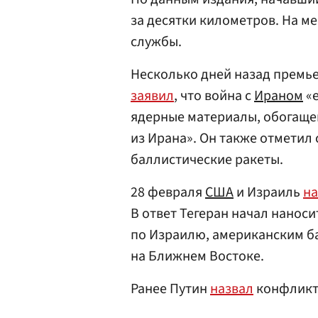
за десятки километров. На м
службы.
Несколько дней назад премь
заявил
, что война с
Ираном
«е
ядерные материалы, обогаще
из Ирана». Он также отметил
баллистические ракеты.
28 февраля
США
и Израиль
на
В ответ Тегеран начал нанос
по Израилю, американским б
на Ближнем Востоке.
Ранее Путин
назвал
конфликт 