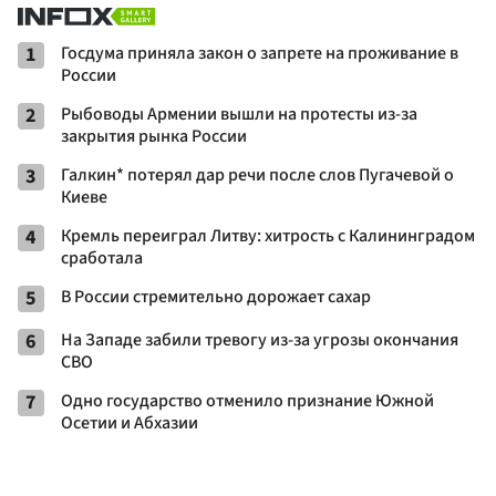
1
Госдума приняла закон о запрете на проживание в
России
2
Рыбоводы Армении вышли на протесты из-за
закрытия рынка России
3
Галкин* потерял дар речи после слов Пугачевой о
Киеве
4
Кремль переиграл Литву: хитрость с Калининградом
сработала
5
В России стремительно дорожает сахар
6
На Западе забили тревогу из-за угрозы окончания
СВО
7
Одно государство отменило признание Южной
Осетии и Абхазии