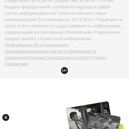
Свидетельство о регистрации СМИ Эл № ФС77-67642
выдано федеральной службой по надзору в сфере
связи, информационных технологий и массовых
коммуникаций (Роскомнадзор) 10.11.2016 г. Редакция не
несет ответственности за достоверность информации,
содержащейся в рекламных объявлениях. Редакция не
предоставляет справочной информации.
Информация об ограничениях
На информационном ресурсе применяются
рекомендательные технологии в соответствии с
Правилами
18+