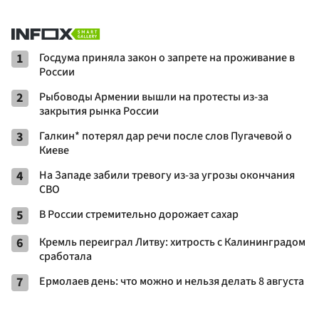
1
Госдума приняла закон о запрете на проживание в
России
2
Рыбоводы Армении вышли на протесты из-за
закрытия рынка России
3
Галкин* потерял дар речи после слов Пугачевой о
Киеве
4
На Западе забили тревогу из-за угрозы окончания
СВО
5
В России стремительно дорожает сахар
6
Кремль переиграл Литву: хитрость с Калининградом
сработала
7
Ермолаев день: что можно и нельзя делать 8 августа