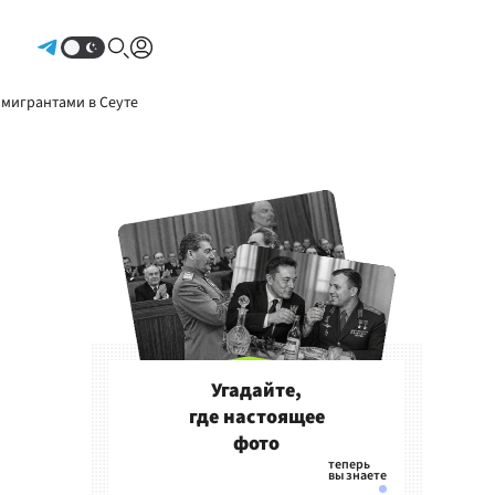
Авторизоваться
 мигрантами в Сеуте
Угадайте,
где настоящее
фото