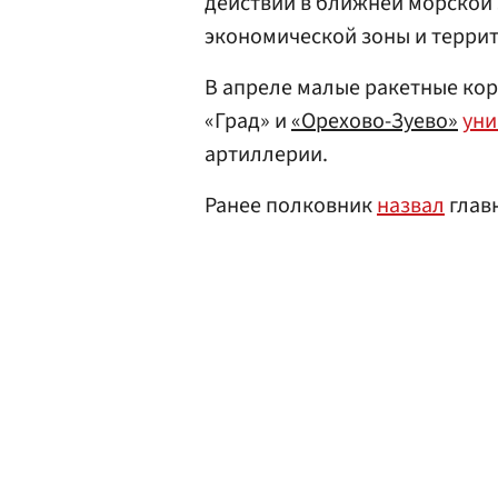
действий в ближней морской 
экономической зоны и терри
В апреле малые ракетные кор
«Град» и
«Орехово-Зуево»
ун
артиллерии.
Ранее полковник
назвал
глав