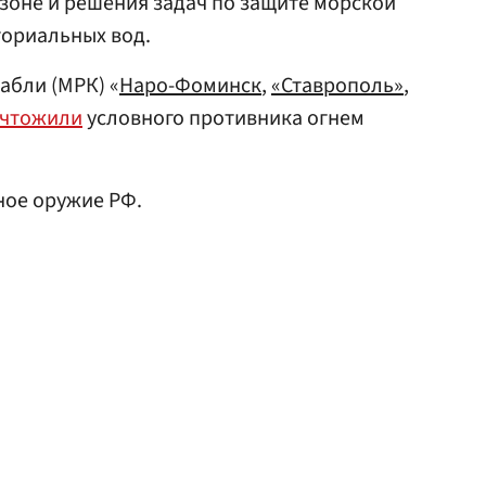
зоне и решения задач по защите морской
ториальных вод.
абли (МРК) «
Наро-Фоминск
,
«Ставрополь»
,
ичтожили
условного противника огнем
ное оружие РФ.