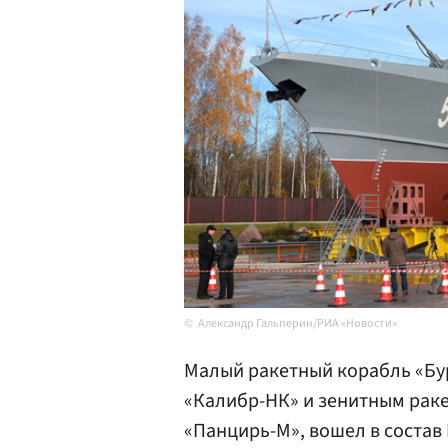
Александр Гальперин/РИА «Новости»
Малый ракетный корабль «Бу
«Калибр-НК» и зенитным рак
«Панцирь-М», вошел в состав