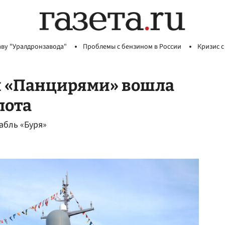
аву "Уралдронзавода"
Проблемы с бензином в России
Кризис с
 и «Панцирями» вошла
лота
абль «Буря»