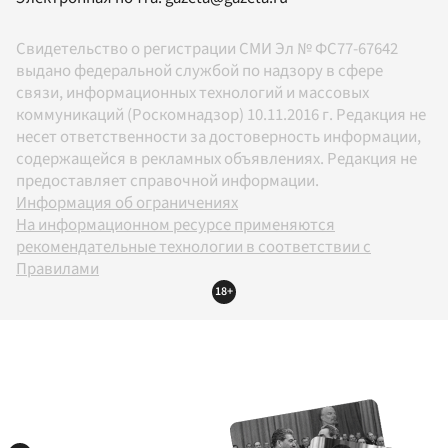
Свидетельство о регистрации СМИ Эл № ФС77-67642
выдано федеральной службой по надзору в сфере
связи, информационных технологий и массовых
коммуникаций (Роскомнадзор) 10.11.2016 г. Редакция не
несет ответственности за достоверность информации,
содержащейся в рекламных объявлениях. Редакция не
предоставляет справочной информации.
Информация об ограничениях
На информационном ресурсе применяются
рекомендательные технологии в соответствии с
Правилами
18+