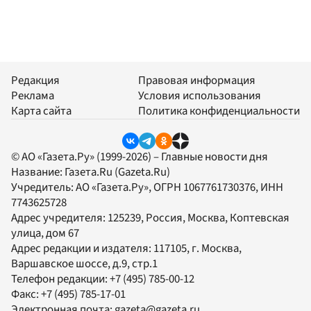
Редакция
Правовая информация
Реклама
Условия использования
Карта сайта
Политика конфиденциальности
© АО «Газета.Ру» (1999-2026) – Главные новости дня
Название:
Газета.Ru
(Gazeta.Ru)
Учредитель:
АО «Газета.Ру»
, ОГРН 1067761730376, ИНН
7743625728
Адрес учредителя: 125239, Россия, Москва, Коптевская
улица, дом 67
Адрес редакции и издателя:
117105
, г.
Москва
,
Варшавское шоссе, д.9, стр.1
Телефон редакции:
+7 (495) 785-00-12
Факс:
+7 (495) 785-17-01
Электронная почта:
gazeta@gazeta.ru