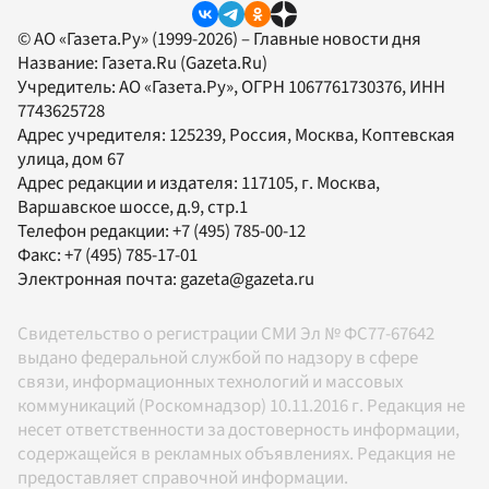
© АО «Газета.Ру» (1999-2026) – Главные новости дня
Название:
Газета.Ru
(Gazeta.Ru)
Учредитель:
АО «Газета.Ру»
, ОГРН 1067761730376, ИНН
7743625728
Адрес учредителя: 125239, Россия, Москва, Коптевская
улица, дом 67
Адрес редакции и издателя:
117105
, г.
Москва
,
Варшавское шоссе, д.9, стр.1
Телефон редакции:
+7 (495) 785-00-12
Факс:
+7 (495) 785-17-01
Электронная почта:
gazeta@gazeta.ru
Свидетельство о регистрации СМИ Эл № ФС77-67642
выдано федеральной службой по надзору в сфере
связи, информационных технологий и массовых
коммуникаций (Роскомнадзор) 10.11.2016 г. Редакция не
несет ответственности за достоверность информации,
содержащейся в рекламных объявлениях. Редакция не
предоставляет справочной информации.