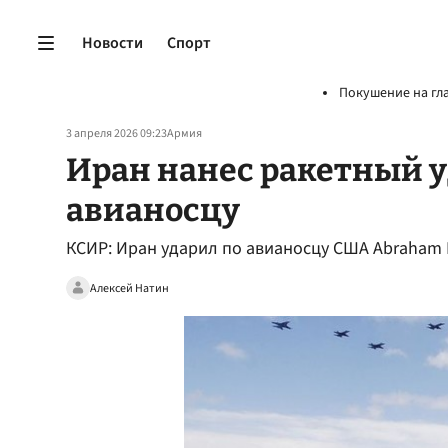
Новости
Спорт
Покушение на гл
3 апреля 2026 09:23
Армия
Иран нанес ракетный 
авианосцу
КСИР: Иран ударил по авианосцу США Abraham 
Алексей Натин