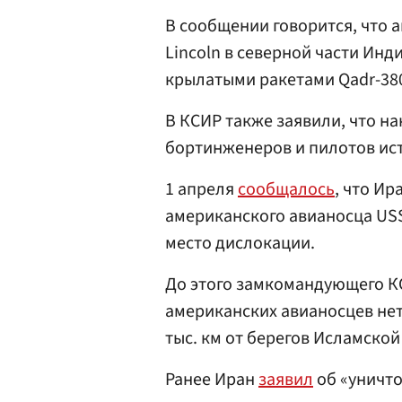
В сообщении говорится, что 
Lincoln в северной части Ин
крылатыми ракетами Qadr-380
В КСИР также заявили, что н
бортинженеров и пилотов ист
1 апреля
сообщалось
, что И
американского авианосца USS
место дислокации.
До этого замкомандующего К
американских авианосцев нет
тыс. км от берегов Исламской
Ранее Иран
заявил
об «уничто