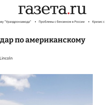
аву "Уралдронзавода"
Проблемы с бензином в России
Кризис с
удар по американскому
Lincoln