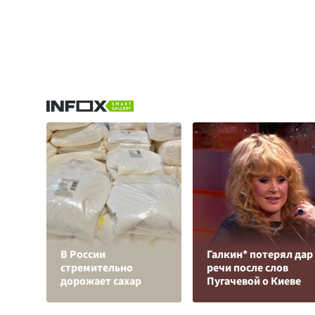
В России
Галкин* потерял дар
стремительно
речи после слов
дорожает сахар
Пугачевой о Киеве