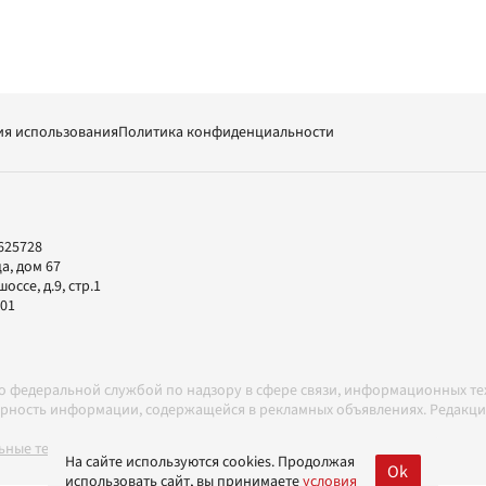
ия использования
Политика конфиденциальности
625728
а, дом 67
ссе, д.9, стр.1
-01
но федеральной службой по надзору в сфере связи, информационных т
товерность информации, содержащейся в рекламных объявлениях. Редак
ные технологии в соответствии с Правилами
На сайте используются cookies. Продолжая
Ok
использовать сайт, вы принимаете
условия