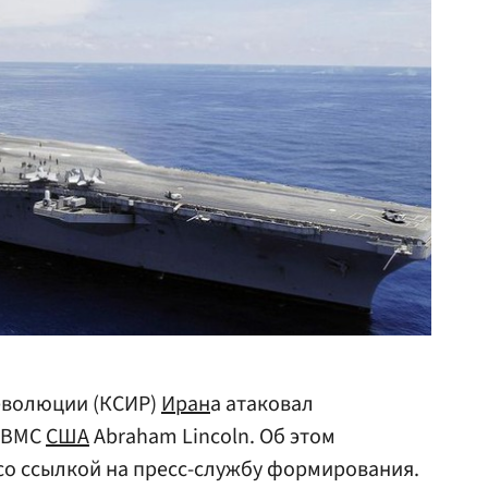
еволюции (КСИР)
Иран
а атаковал
ц ВМС
США
Abraham Lincoln. Об этом
со ссылкой на пресс-службу формирования.