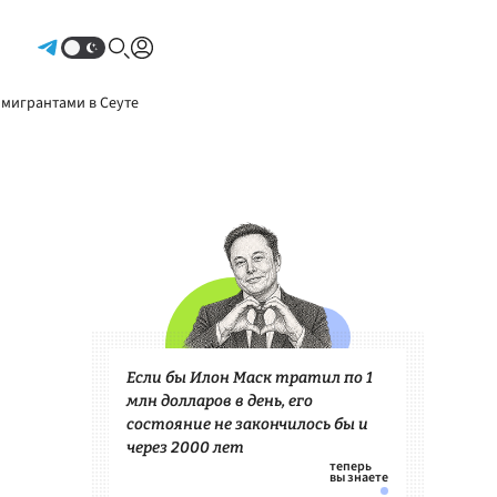
Авторизоваться
 мигрантами в Сеуте
Если бы Илон Маск тратил по 1
млн долларов в день, его
состояние не закончилось бы и
через 2000 лет