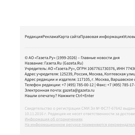
Редакция
Реклама
Карта сайта
Правовая информация
Услов
© АО «Газета.Ру» (1999-2026) – Главные новости дня
Название:
Газета.Ru
(Gazeta.Ru)
Учредитель:
АО «Газета.Ру»
, ОГРН 1067761730376, ИНН 7743
Адрес учредителя: 125239, Россия, Москва, Коптевская улиц
Адрес редакции и издателя:
117105
, г.
Москва
,
Варшавское шо
Телефон редакции:
+7 (495) 785-00-12
| Факс:
+7 (495) 785-17
Электронная почта:
gazeta@gazeta.ru
Нашли опечатку? Нажмите Ctrl+Enter
Свидетельство о регистрации СМИ Эл № ФС77-67642 выда
10.11.2016 г. Редакция не несет ответственности за дос
Информация об ограничениях
На информационном ресурсе применяются рекомендатель