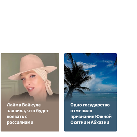
Лайма Вайкуле
Одно государство
заявила, что будет
отменило
Я
воевать с
признание Южной
д
россиянами
Осетии и Абхазии
о