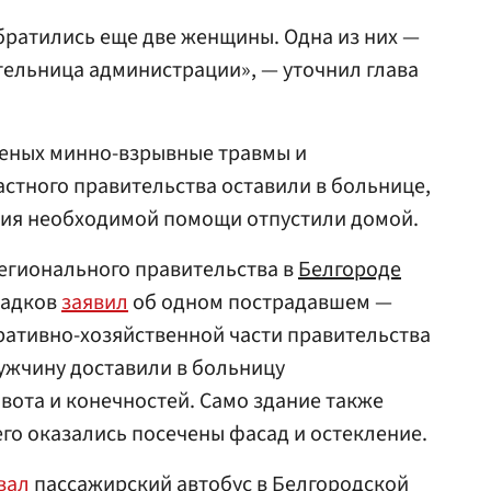
ратились еще две женщины. Одна из них —
ительница администрации», — уточнил глава
неных минно-взрывные травмы и
стного правительства оставили в больнице,
ния необходимой помощи отпустили домой.
егионального правительства в
Белгороде
ладков
заявил
об одном пострадавшем —
ративно-хозяйственной части правительства
ужчину доставили в больницу
ота и конечностей. Само здание также
го оказались посечены фасад и остекление.
вал
пассажирский автобус в Белгородской