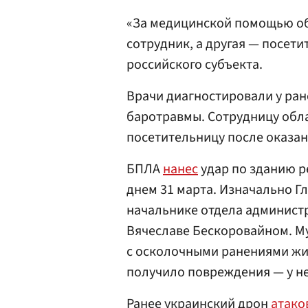
«За медицинской помощью об
сотрудник, а другая — посет
российского субъекта.
Врачи диагностировали у ра
баротравмы. Сотрудницу обла
посетительницу после оказа
БПЛА
нанес
удар по зданию р
днем 31 марта. Изначально Г
начальнике отдела админист
Вячеславе Бескоровайном. М
с осколочными ранениями жив
получило повреждения — у не
Ранее украинский дрон
атако