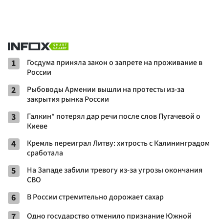
1
Госдума приняла закон о запрете на проживание в
России
2
Рыбоводы Армении вышли на протесты из-за
закрытия рынка России
3
Галкин* потерял дар речи после слов Пугачевой о
Киеве
4
Кремль переиграл Литву: хитрость с Калининградом
сработала
5
На Западе забили тревогу из-за угрозы окончания
СВО
6
В России стремительно дорожает сахар
7
Одно государство отменило признание Южной