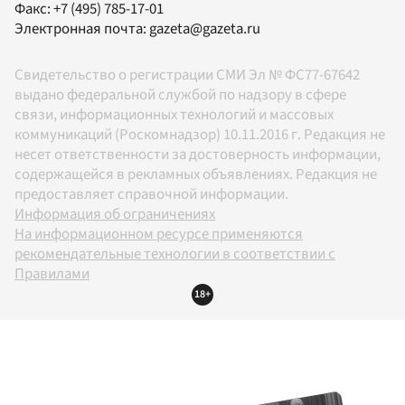
Факс:
+7 (495) 785-17-01
Электронная почта:
gazeta@gazeta.ru
Свидетельство о регистрации СМИ Эл № ФС77-67642
выдано федеральной службой по надзору в сфере
связи, информационных технологий и массовых
коммуникаций (Роскомнадзор) 10.11.2016 г. Редакция не
несет ответственности за достоверность информации,
содержащейся в рекламных объявлениях. Редакция не
предоставляет справочной информации.
Информация об ограничениях
На информационном ресурсе применяются
рекомендательные технологии в соответствии с
Правилами
18+