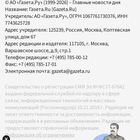
© АО «Газета.Ру» (1999-2026) – Главные новости дня
Название:
Газета.Ru
(Gazeta.Ru)
Учредитель:
АО «Газета.Ру»
, ОГРН 1067761730376, ИНН
7743625728
Адрес учредителя: 125239, Россия, Москва, Коптевская
улица, дом 67
Адрес редакции и издателя:
117105
, г.
Москва
,
Варшавское шоссе, д.9, стр.1
Телефон редакции:
+7 (495) 785-00-12
Факс:
+7 (495) 785-17-01
Электронная почта:
gazeta@gazeta.ru
Свидетельство о регистрации СМИ Эл № ФС77-67642
выдано федеральной службой по надзору в сфере
связи, информационных технологий и массовых
коммуникаций (Роскомнадзор) 10.11.2016 г. Редакция не
несет ответственности за достоверность информации,
содержащейся в рекламных объявлениях. Редакция не
предоставляет справочной информации.
Информация об ограничениях