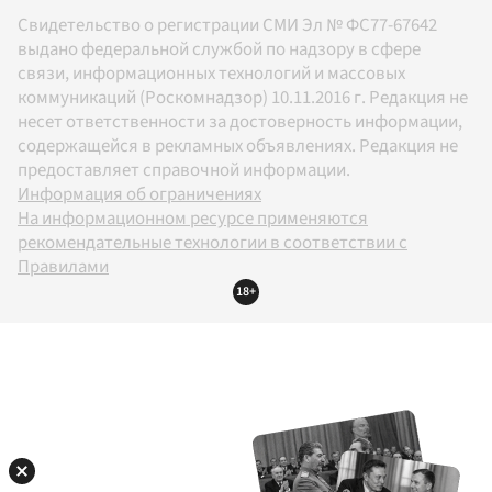
Свидетельство о регистрации СМИ Эл № ФС77-67642
выдано федеральной службой по надзору в сфере
связи, информационных технологий и массовых
коммуникаций (Роскомнадзор) 10.11.2016 г. Редакция не
несет ответственности за достоверность информации,
содержащейся в рекламных объявлениях. Редакция не
предоставляет справочной информации.
Информация об ограничениях
На информационном ресурсе применяются
рекомендательные технологии в соответствии с
Правилами
18+