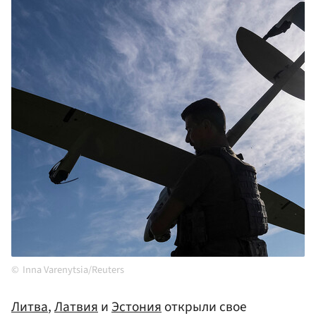
Inna Varenytsia/Reuters
Литва
,
Латвия
и
Эстония
открыли свое