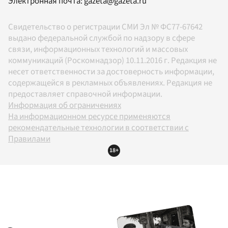
Электронная почта:
gazeta@gazeta.ru
Свидетельство о регистрации СМИ Эл № ФС77-67642
выдано федеральной службой по надзору в сфере
связи, информационных технологий и массовых
коммуникаций (Роскомнадзор) 10.11.2016 г. Редакция не
несет ответственности за достоверность информации,
содержащейся в рекламных объявлениях. Редакция не
предоставляет справочной информации.
Информация об ограничениях
На информационном ресурсе применяются
рекомендательные технологии в соответствии с
Правилами
18+