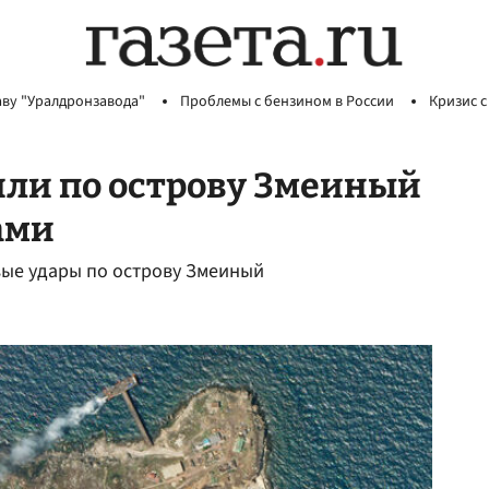
аву "Уралдронзавода"
Проблемы с бензином в России
Кризис с
или по острову Змеиный
ами
вые удары по острову Змеиный