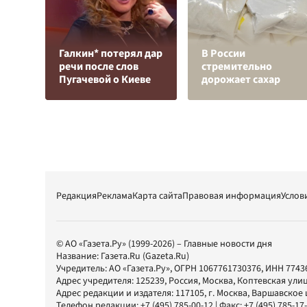
Галкин* потерял дар
В России
речи после слов
стремительно
Пугачевой о Киеве
дорожает сахар
Редакция
Реклама
Карта сайта
Правовая информация
Услов
© АО «Газета.Ру» (1999-2026) – Главные новости дня
Название:
Газета.Ru
(Gazeta.Ru)
Учредитель:
АО «Газета.Ру»
, ОГРН 1067761730376, ИНН 7743
Адрес учредителя: 125239, Россия, Москва, Коптевская улиц
Адрес редакции и издателя:
117105
, г.
Москва
,
Варшавское шо
Телефон редакции:
+7 (495) 785-00-12
| Факс:
+7 (495) 785-17