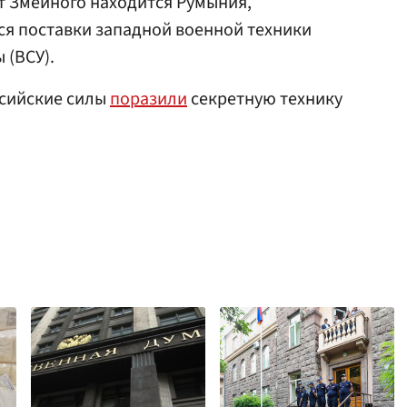
от Змеиного находится Румыния,
ся поставки западной военной техники
 (ВСУ).
ссийские силы
поразили
секретную технику