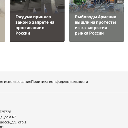
Госдума приняла
Рыбоводы Армении
закон о запрете на
вышли на протесты
проживание в
из-за закрытия
России
рынка России
ия использования
Политика конфиденциальности
625728
а, дом 67
ссе, д.9, стр.1
-01