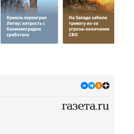
Кремль переиграл
На Западе забили
Литву: хитрость с
тревогу из-за
Е
Калининградом
угрозы окончания
м
сработала
СВО
д