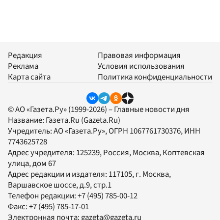
Редакция
Правовая информация
Реклама
Условия использования
Карта сайта
Политика конфиденциальности
© АО «Газета.Ру» (1999-2026) – Главные новости дня
Название:
Газета.Ru
(Gazeta.Ru)
Учредитель:
АО «Газета.Ру»
, ОГРН 1067761730376, ИНН
7743625728
Адрес учредителя: 125239, Россия, Москва, Коптевская
улица, дом 67
Адрес редакции и издателя:
117105
, г.
Москва
,
Варшавское шоссе, д.9, стр.1
Телефон редакции:
+7 (495) 785-00-12
Факс:
+7 (495) 785-17-01
Электронная почта:
gazeta@gazeta.ru