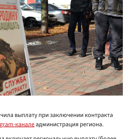
ичила выплату при заключении контракта
egram-канале
администрация региона.
мма включает региональную выплату (более