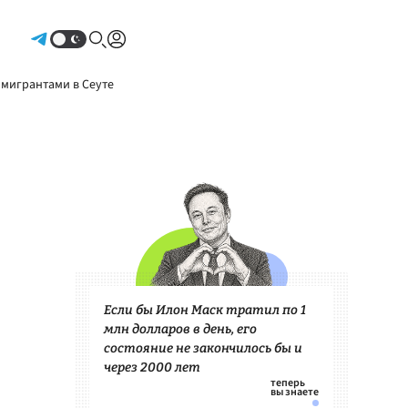
Авторизоваться
 мигрантами в Сеуте
Если бы Илон Маск тратил по 1
млн долларов в день, его
состояние не закончилось бы и
через 2000 лет