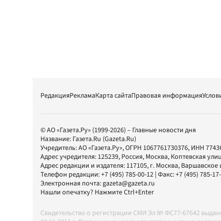
Редакция
Реклама
Карта сайта
Правовая информация
Услов
© АО «Газета.Ру» (1999-2026) – Главные новости дня
Название:
Газета.Ru
(Gazeta.Ru)
Учредитель:
АО «Газета.Ру»
, ОГРН 1067761730376, ИНН 7743
Адрес учредителя: 125239, Россия, Москва, Коптевская улиц
Адрес редакции и издателя:
117105
, г.
Москва
,
Варшавское шо
Телефон редакции:
+7 (495) 785-00-12
| Факс:
+7 (495) 785-17
Электронная почта:
gazeta@gazeta.ru
Нашли опечатку? Нажмите Ctrl+Enter
Свидетельство о регистрации СМИ Эл № ФС77-67642 выда