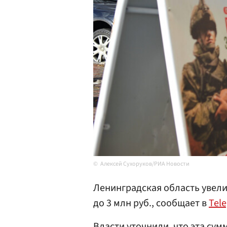
Алексей Сухоруков/РИА Новости
Ленинградская область увел
до 3 млн руб., сообщает в
Tel
Власти уточнили, что эта су