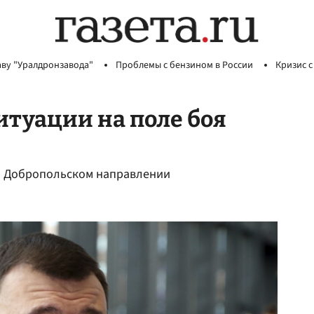
аву "Уралдронзавода"
Проблемы с бензином в России
Кризис с
итуации на поле боя
на Добропольском направлении