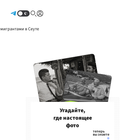
Авторизоваться
 мигрантами в Сеуте
Угадайте,
где настоящее
фото