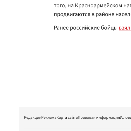
того, на Красноармейском н
продвигаются в районе насел
Ранее российские бойцы
взя
Редакция
Реклама
Карта сайта
Правовая информация
Услов