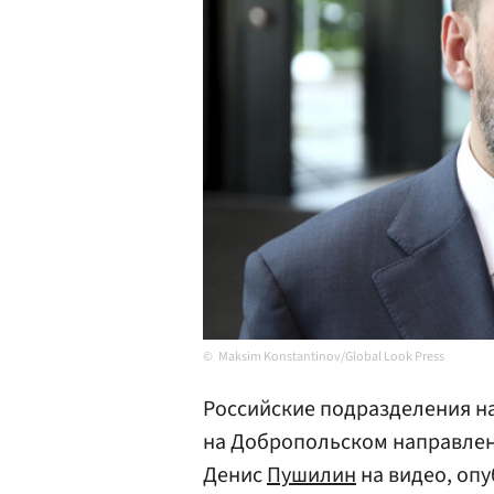
Maksim Konstantinov/Global Look Press
Российские подразделения на
на Добропольском направлени
Денис
Пушилин
на видео, оп