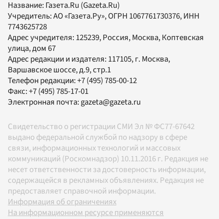
Название:
Газета.Ru
(Gazeta.Ru)
Учредитель:
АО «Газета.Ру»
, ОГРН 1067761730376, ИНН
7743625728
Адрес учредителя: 125239, Россия, Москва, Коптевская
улица, дом 67
Адрес редакции и издателя:
117105
, г.
Москва
,
Варшавское шоссе, д.9, стр.1
Телефон редакции:
+7 (495) 785-00-12
Факс:
+7 (495) 785-17-01
Электронная почта:
gazeta@gazeta.ru
Свидетельство о регистрации СМИ Эл № ФС77-67642
выдано федеральной службой по надзору в сфере
связи, информационных технологий и массовых
коммуникаций (Роскомнадзор) 10.11.2016 г. Редакция не
несет ответственности за достоверность информации,
содержащейся в рекламных объявлениях. Редакция не
предоставляет справочной информации.
Информация об ограничениях
На информационном ресурсе применяются