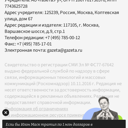
Учредитель:
АО «Газета.Ру»
, ОГРН 1067761730376, ИНН
7743625728
Адрес учредителя: 125239, Россия, Москва, Коптевская
улица, дом 67
Адрес редакции и издателя:
117105
, г.
Москва
,
Варшавское шоссе, д.9, стр.1
Телефон редакции:
+7 (495) 785-00-12
Факс:
+7 (495) 785-17-01
Электронная почта:
gazeta@gazeta.ru
Свидетельство о регистрации СМИ Эл № ФС77-67642
выдано федеральной службой по надзору в сфере
связи, информационных технологий и массовых
коммуникаций (Роскомнадзор) 10.11.2016 г. Редакция не
несет ответственности за достоверность информации,
содержащейся в рекламных объявлениях. Редакция не
предоставляет справочной информации.
Информация об ограничениях
На информационном ресурсе применяются
рекомендательные технологии в соответствии с
Если бы Илон Маск тратил по 1 млн долларов в
Правилами