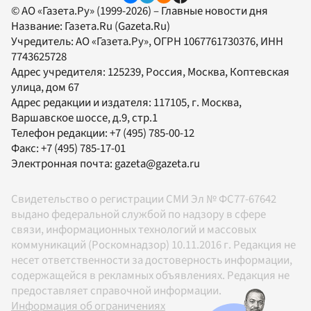
© АО «Газета.Ру» (1999-2026) – Главные новости дня
Название:
Газета.Ru
(Gazeta.Ru)
Учредитель:
АО «Газета.Ру»
, ОГРН 1067761730376, ИНН
7743625728
Адрес учредителя: 125239, Россия, Москва, Коптевская
улица, дом 67
Адрес редакции и издателя:
117105
, г.
Москва
,
Варшавское шоссе, д.9, стр.1
Телефон редакции:
+7 (495) 785-00-12
Факс:
+7 (495) 785-17-01
Электронная почта:
gazeta@gazeta.ru
Свидетельство о регистрации СМИ Эл № ФС77-67642
выдано федеральной службой по надзору в сфере
связи, информационных технологий и массовых
коммуникаций (Роскомнадзор) 10.11.2016 г. Редакция не
несет ответственности за достоверность информации,
содержащейся в рекламных объявлениях. Редакция не
предоставляет справочной информации.
Информация об ограничениях