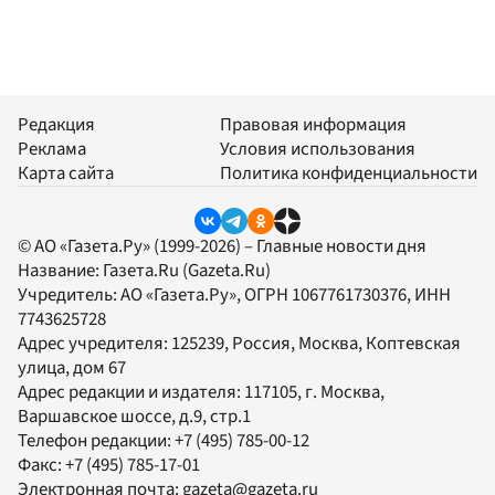
Редакция
Правовая информация
Реклама
Условия использования
Карта сайта
Политика конфиденциальности
© АО «Газета.Ру» (1999-2026) – Главные новости дня
Название:
Газета.Ru
(Gazeta.Ru)
Учредитель:
АО «Газета.Ру»
, ОГРН 1067761730376, ИНН
7743625728
Адрес учредителя: 125239, Россия, Москва, Коптевская
улица, дом 67
Адрес редакции и издателя:
117105
, г.
Москва
,
Варшавское шоссе, д.9, стр.1
Телефон редакции:
+7 (495) 785-00-12
Факс:
+7 (495) 785-17-01
Электронная почта:
gazeta@gazeta.ru