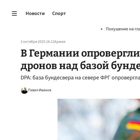
Новости
Спорт
Покушение на гл
2 октября 2025 16:12
Армия
В Германии опровергли
дронов над базой бунд
DPA: база бундесвера на севере ФРГ опровергл
Павел Иванов