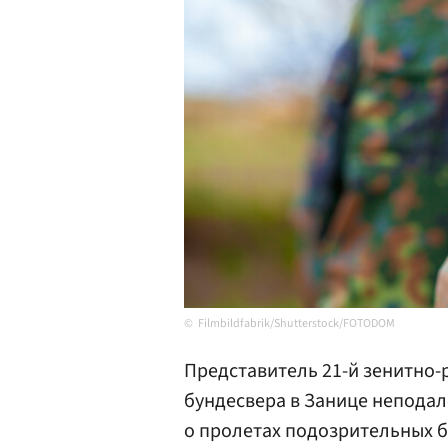
Filmbildfabrik/Shutterstock/FOTODOM
Представитель 21-й зенитно-
бундесвера в Занице неподал
о пролетах подозрительных б