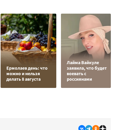
Р
Лайма Вайкуле
о
Ермолаев день: что
заявила, что будет
з
можно и нельзя
воевать с
п
делать 8 августа
россиянами
н