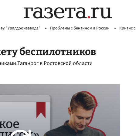
аву "Уралдронзавода"
Проблемы с бензином в России
Кризис с
лету беспилотников
никами Таганрог в Ростовской области