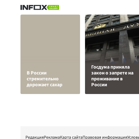
Госдума приняла
В России
закон о запрете на
стремительно
проживание в
дорожает сахар
России
Редакция
Реклама
Карта сайта
Правовая информация
Услов