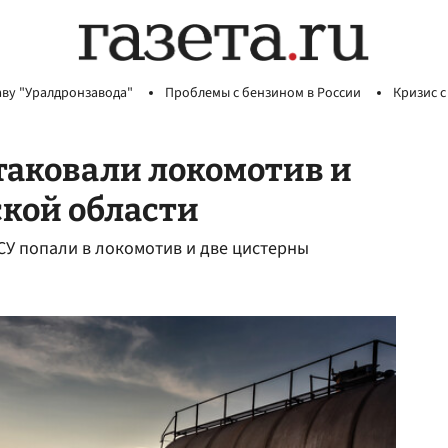
аву "Уралдронзавода"
Проблемы с бензином в России
Кризис с
таковали локомотив и
ской области
СУ попали в локомотив и две цистерны