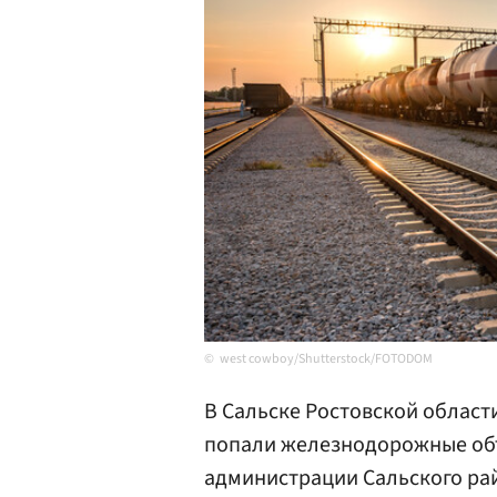
west cowboy/Shutterstock/FOTODOM
В Сальске Ростовской област
попали железнодорожные объ
администрации Сальского ра