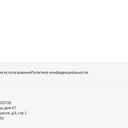
ия использования
Политика конфиденциальности
625728
а, дом 67
ссе, д.9, стр.1
-01