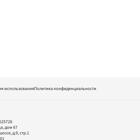
ия использования
Политика конфиденциальности
625728
а, дом 67
ссе, д.9, стр.1
-01