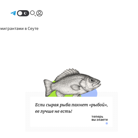
Авторизоваться
 мигрантами в Сеуте
Если сырая рыба пахнет «рыбой»,
ее лучше не есть!