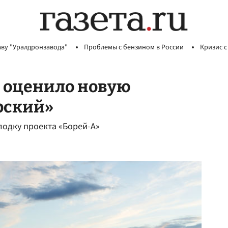
аву "Уралдронзавода"
Проблемы с бензином в России
Кризис с
 оценило новую
рский»
одку проекта «Борей-А»