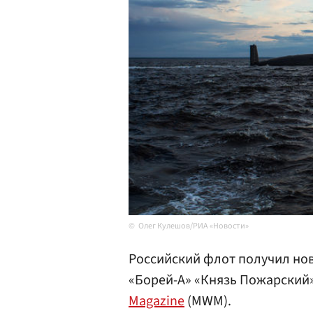
Олег Кулешов/РИА «Новости»
Российский флот получил но
«Борей-А» «Князь Пожарский»
Magazine
(MWM).