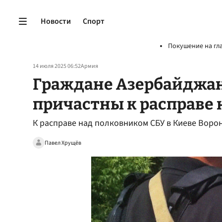
Новости
Спорт
Покушение на гл
14 июля 2025 06:52
Армия
Граждане Азербайджан
причастны к расправе 
К расправе над полковником СБУ в Киеве Вор
Павел Хрущёв