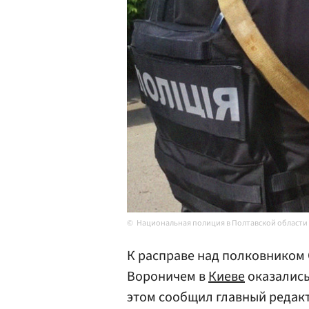
Национальная полиция в Полтавской области
К расправе над полковником
Вороничем в
Киеве
оказались
этом сообщил главный редак