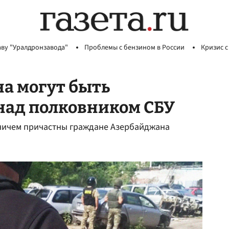
аву "Уралдронзавода"
Проблемы с бензином в России
Кризис с
а могут быть
над полковником СБУ
оничем причастны граждане Азербайджана