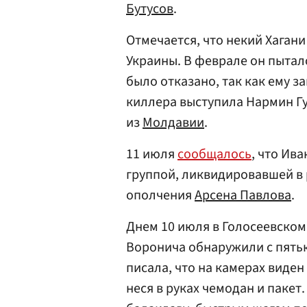
Бутусов
.
Отмечается, что некий Хаган
Украины. В феврале он пытал
было отказано, так как ему з
киллера выступила Нармин Гу
из
Молдавии
.
11 июля
сообщалось
, что Ив
группой, ликвидировавшей в 
ополчения
Арсена Павлова
.
Днем 10 июля в Голосеевском
Воронича обнаружили с пять
писала, что на камерах виде
неся в руках чемодан и пакет.