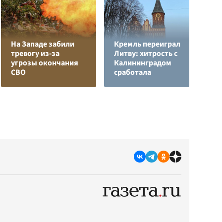
На Западе забили
Кремль переиграл
Л
тревогу из-за
Литву: хитрость с
з
угрозы окончания
Калининградом
в
СВО
сработала
р