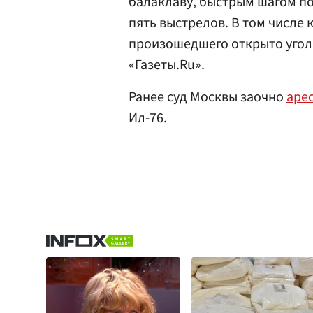
балаклаву, быстрым шагом по
пять выстрелов. В том числе 
произошедшего открыто угол
«Газеты.Ru».
Ранее суд Москвы заочно
аре
Ил-76.