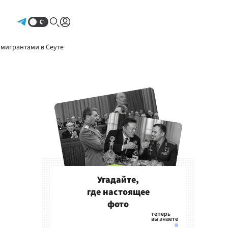
Авторизоваться
 мигрантами в Сеуте
Угадайте,
где настоящее
фото